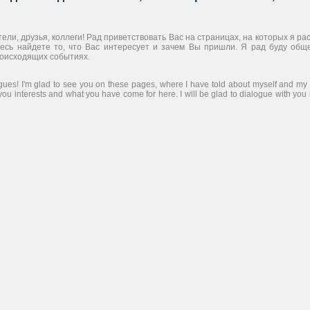
ели, друзья, коллеги! Рад приветствовать Вас на страницах, на которых я ра
десь найдете то, что Вас интересует и зачем Вы пришли. Я рад буду общ
роисходящих событиях.
agues! I'm glad to see you on these pages, where I have told about myself and my l
at you interests and what you have come for here. I will be glad to dialogue with you