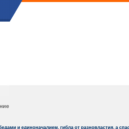
ение
бедами и единоначалием, гибла от разновластия, а с