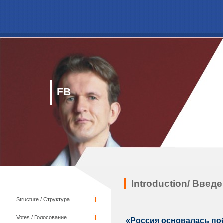
FB
Introduction/ Введ
Structure / Структура
Votes / Голосование
«Россия основалась по