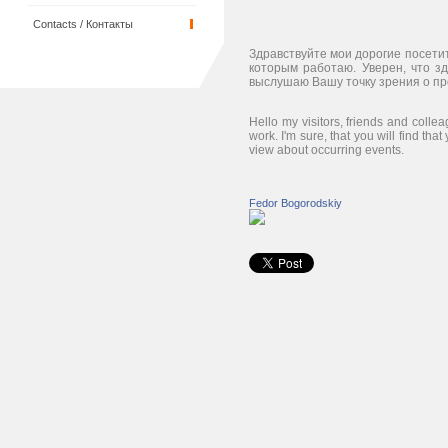
Contacts / Контакты
Здравствуйте мои дорогие посетит
которым работаю. Уверен, что з
выслушаю Вашу точку зрения о п
Hello my visitors, friends and colle
work. I'm sure, that you will find th
view about occurring events.
Fedor Bogorodskiy